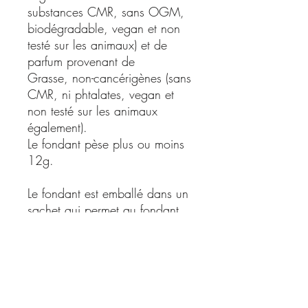
substances CMR, sans OGM,
biodégradable, vegan et non
testé sur les animaux) et de
parfum provenant de
Grasse, non-cancérigènes (sans
CMR, ni phtalates, vegan et
non testé sur les animaux
également).
Le fondant pèse plus ou moins
12g.
Le fondant est emballé dans un
sachet qui permet au fondant
de conserver son agréable
odeur.
Le fondant peut être enlever à
tout moment afin de changer