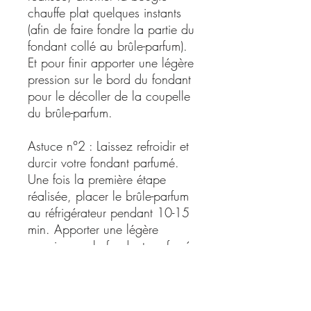
chauffe plat quelques instants
(afin de faire fondre la partie du
fondant collé au brûle-parfum).
Et pour finir apporter une légère
pression sur le bord du fondant
pour le décoller de la coupelle
du brûle-parfum.
Astuce n°2 : Laissez refroidir et
durcir votre fondant parfumé.
Une fois la première étape
réalisée, placer le brûle-parfum
au réfrigérateur pendant 10-15
min. Apporter une légère
pression sur le fondant parfumé
et celui-ci se retirera tout seul.
Les fondants :