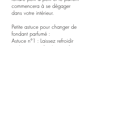
commencera à se dégager
dans votre intérieur.
Petite astuce pour changer de
fondant parfumé :
Astuce n°1 : Laissez refroidir
et durcir votre fondant parfumé.
Une fois la première étape
réalisée, allumer la bougie
chauffe plat quelques instants
(afin de faire fondre la partie du
fondant collé au brûle-parfum).
Et pour finir apporter une légère
pression sur le bord du fondant
pour le décoller de la coupelle
du brûle-parfum.
Astuce n°2 : Laissez refroidir et