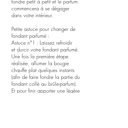
fondre petit à petit et le parfum
commencera à se dégager
dans votre intérieur.
Petite astuce pour changer de
fondant parfumé :
Astuce n°1 : Laissez refroidir
et durcir votre fondant parfumé.
Une fois la première étape
réalisée, allumer la bougie
chauffe plat quelques instants
(afin de faire fondre la partie du
fondant collé au brûle-parfum).
Et pour finir apporter une légère
pression sur le bord du fondant
pour le décoller de la coupelle
du brûle-parfum.
Astuce n°2 : Laissez refroidir et