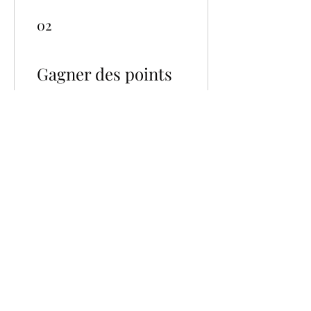
02
Gagner des points
Acheter un article
1 point pour 1 € dépensé
03
Utiliser des
récompenses